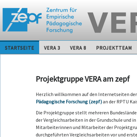
Skip
STARTSEITE
VERA 3
VERA 8
PROJEKTTEAM
to
content
Projektgruppe VERA am zepf
Herzlich willkommen auf den Internetseiten d
Pädagogische Forschung (zepf)
an der RPTU Kai
Die Projektgruppe stellt mehreren Bundesländer
der Vergleichsarbeiten in der Grundschule und i
Mitarbeiterinnen und Mitarbeiter der Projektgr
durchgeführten Vergleichsarbeiten vor und ers